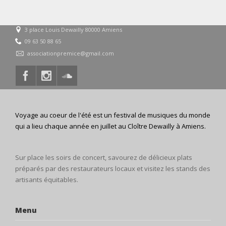
3 place Louis Dewailly 80000 Amiens
09 63 50 88 65
associationpremice@gmail.com
Voyage au coeur de l'été est un festival de musiques du monde
qui a lieu chaque année en juillet au Cloître Dewailly à Amiens.
Sur place les soirs de concert, savourez de délicieux plats
préparés par des restaurateurs locaux et visitez les stands des
artisants équitables.
Menu