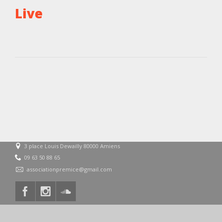
Live
3 place Louis Dewailly 80000 Amiens
09 63 50 88 65
associationpremice@gmail.com