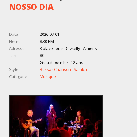
NOSSO DIA
Date
2026-07-01
Heure
8:30 PM
Adresse
3 place Louis Dewailly - Amiens
Tarif
8€
Gratuit pour les -12 ans
Style
Bossa
·
Chanson
·
Samba
Categorie
Musique