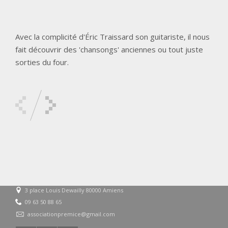
Avec la complicité d'Éric Traissard son guitariste, il nous
fait découvrir des 'chansongs' anciennes ou tout juste
sorties du four.
3 place Louis Dewailly 80000 Amiens
09 63 50 88 65
associationpremice@gmail.com