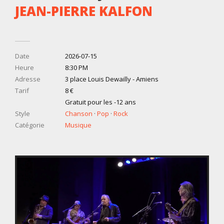
JEAN-PIERRE KALFON
Date
2026-07-15
Heure
8:30 PM
Adresse
3 place Louis Dewailly - Amiens
Tarif
8 €
Gratuit pour les -12 ans
Style
Chanson
·
Pop
·
Rock
Catégorie
Musique