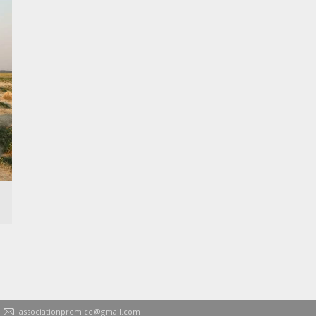
associationpremice@gmail.com