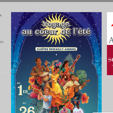
u
ats