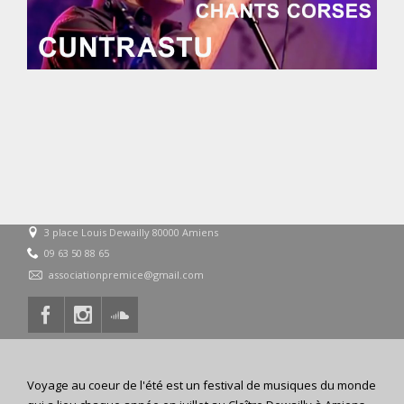
3 place Louis Dewailly 80000 Amiens
09 63 50 88 65
associationpremice@gmail.com
Voyage au coeur de l'été est un festival de musiques du monde