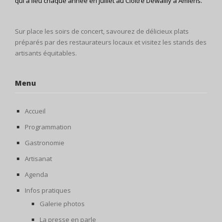
qui a lieu chaque année en juillet au Cloître Dewailly à Amiens.
Sur place les soirs de concert, savourez de délicieux plats
préparés par des restaurateurs locaux et visitez les stands des
artisants équitables.
Menu
Accueil
Programmation
Gastronomie
Artisanat
Agenda
Infos pratiques
Galerie photos
La presse en parle